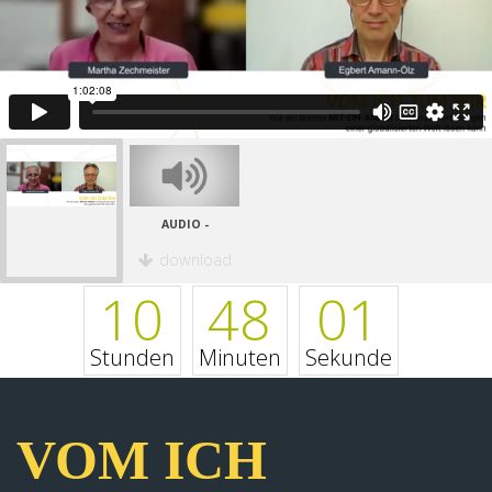
AUDIO -
download
10
48
01
Stunden
Minuten
Sekunde
VOM ICH