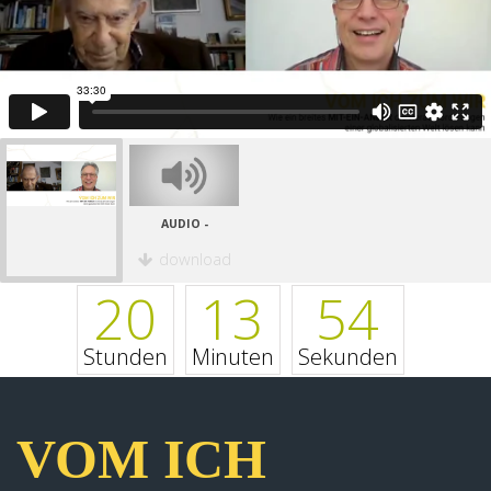
AUDIO -
download
20
13
54
Stunden
Minuten
Sekunden
VOM ICH