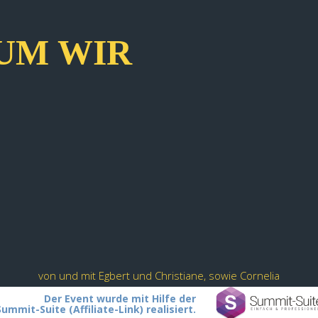
UM WIR
von und mit Egbert und Christiane, sowie Cornelia
Der Event wurde mit Hilfe der
Summit-Suite (Affiliate-Link) realisiert.