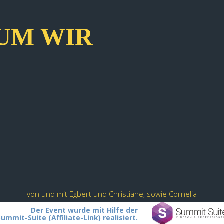
UM WIR
von und mit Egbert und Christiane, sowie Cornelia
Der Event wurde mit Hilfe der
Summit-Suite (Affiliate-Link) realisiert.