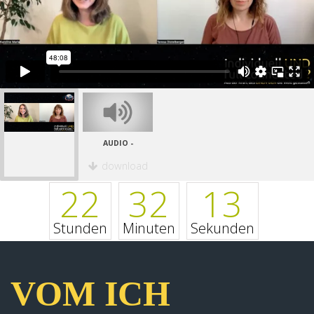
AUDIO -
download
22
32
13
Stunden
Minuten
Sekunden
VOM ICH