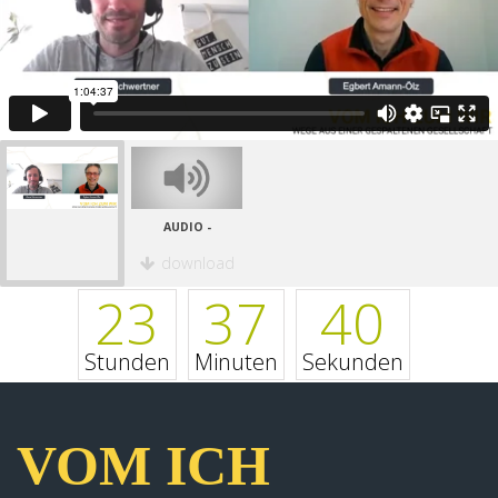
AUDIO -
download
23
37
40
Stunden
Minuten
Sekunden
VOM ICH