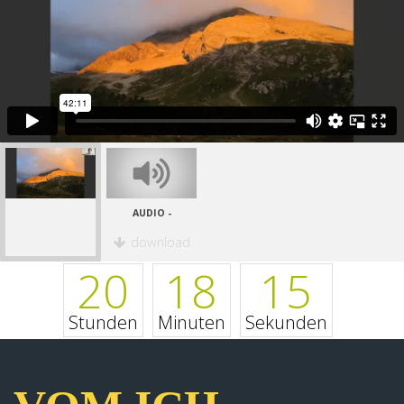
AUDIO -
download
20
18
14
Stunden
Minuten
Sekunden