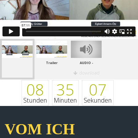
Trailer
AUDIO -
download
08
35
07
Stunden
Minuten
Sekunden
VOM ICH