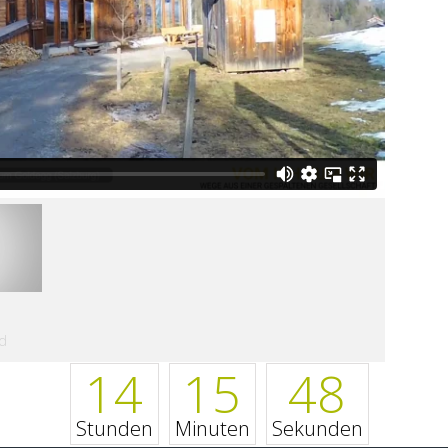
d
14
15
48
Stunden
Minuten
Sekunden