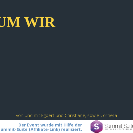
UM WIR
von und mit Egbert und Christiane, sowie Cornelia
Der Event wurde mit Hilfe der
Summit-Suite (Affiliate-Link) realisiert.