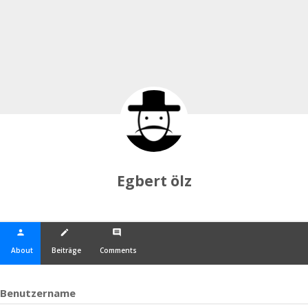
Egbert ölz
person
create
comment
About
Beiträge
Comments
Benutzername