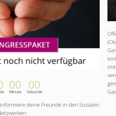
Off
(Ot
Gem
ein
mit
ver
0
00
00
gem
Gas
de
Minute
Sekunde
, informiere deine Freunde in den Sozialen
Netzwerken.