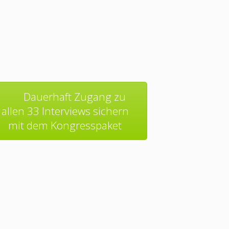
Dauerhaft Zugang zu
allen 33 Interviews sichern
mit dem Kongresspaket