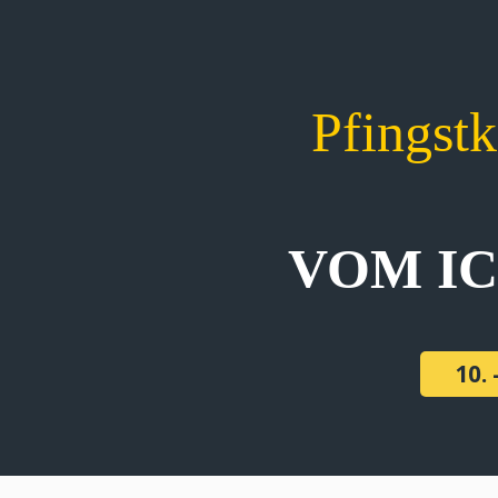
Pfingst
VOM I
10. 