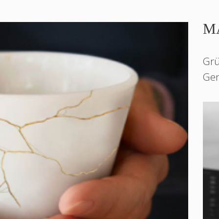
M
Grü
Gen