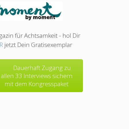
azin für Achtsamkeit - hol Dir
R
jetzt Dein Gratisexemplar
Dauerhaft Zugang zu
allen 33 Interviews sichern
mit dem Kongresspaket