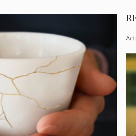
R
Act