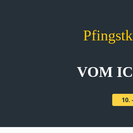
Pfingst
VOM I
10. 