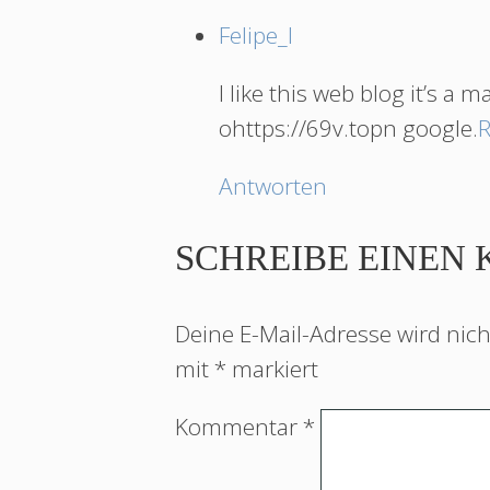
Felipe_I
I like this web blog it’s a 
ohttps://69v.topn google.
R
Antworten
SCHREIBE EINEN
Deine E-Mail-Adresse wird nicht
mit
*
markiert
Kommentar
*