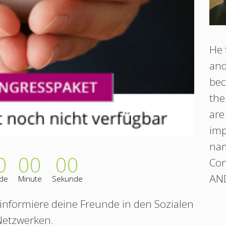
He 
and
bec
the
are
imp
nam
0
00
00
Con
AND
de
Minute
Sekunde
, informiere deine Freunde in den Sozialen
Netzwerken.