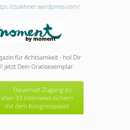
tps://zulehner.wordpress.com/
azin für Achtsamkeit - hol Dir
R
jetzt Dein Gratisexemplar
Dauerhaft Zugang zu
allen 33 Interviews sichern
mit dem Kongresspaket