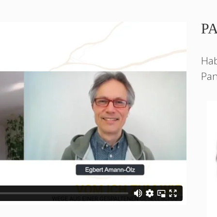
P
Hab
Pan