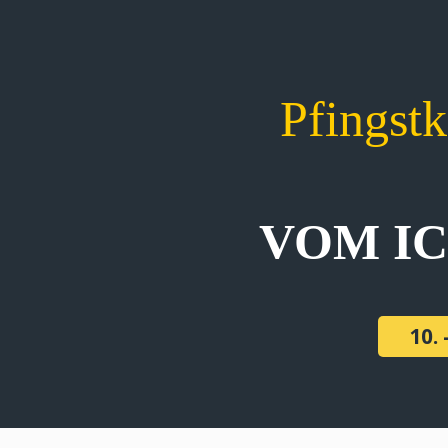
Pfingst
VOM I
10. 