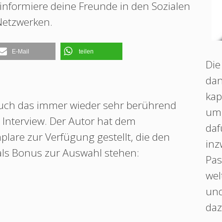
, informiere deine Freunde in den Sozialen
Netzwerken.
E-Mail
teilen
Die
dan
kap
auch das immer wieder sehr berührend
umg
Interview. Der Autor hat dem
daf
lare zur Verfügung gestellt, die den
inz
als Bonus zur Auswahl stehen:
Pas
wel
und
daz