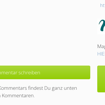
ht
Mag
HIE
mentar schreiben
 Kommentars findest Du ganz unten
n Kommentaren.