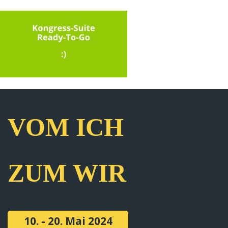
VOM ICH
ZUM WIR
10. - 20. Mai 2024