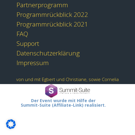
Partnerprogramm
Programmrückblick 2022
Programmrückblick 2021
FAQ
Support
Datenschutzerklärung
Impressum
von und mit Egbert und Christiane, sowie Cornelia
Der Event wurde mit Hilfe der
Summit-Suite (Affiliate-Link) realisiert.