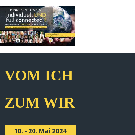
VOM ICH
ZUM WIR
10. - 20. Mai 2024