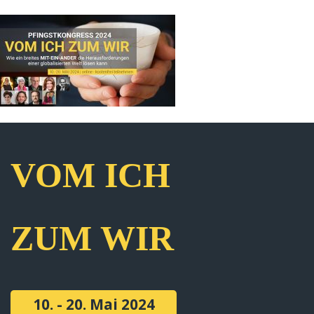
VOM ICH
ZUM WIR
10. - 20. Mai 2024