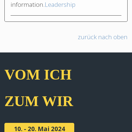
information.
Leadership
zurück nach oben
VOM ICH
ZUM WIR
10. - 20. Mai 2024