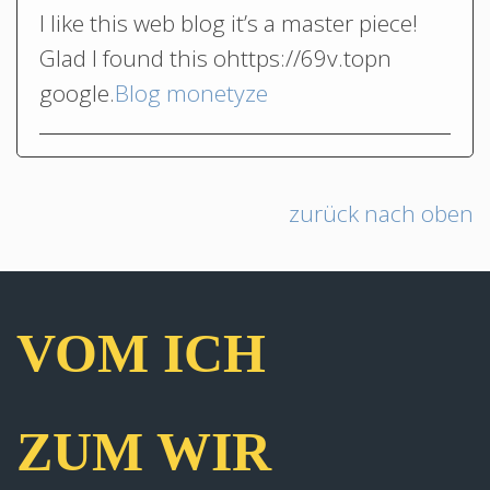
I like this web blog it’s a master piece!
Glad I found this ohttps://69v.topn
google.
Blog monetyze
zurück nach oben
VOM ICH
ZUM WIR