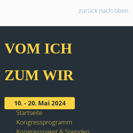
zurück nach oben
VOM ICH
ZUM WIR
10. - 20. Mai 2024
Startseite
Kongressprogramm
Kongresspaket & Spenden