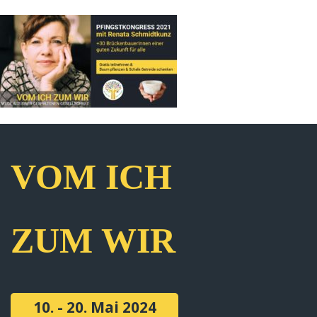
VOM ICH
ZUM WIR
10. - 20. Mai 2024