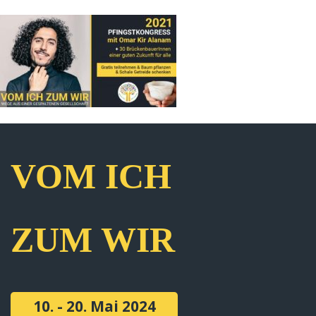
VOM ICH
ZUM WIR
10. - 20. Mai 2024