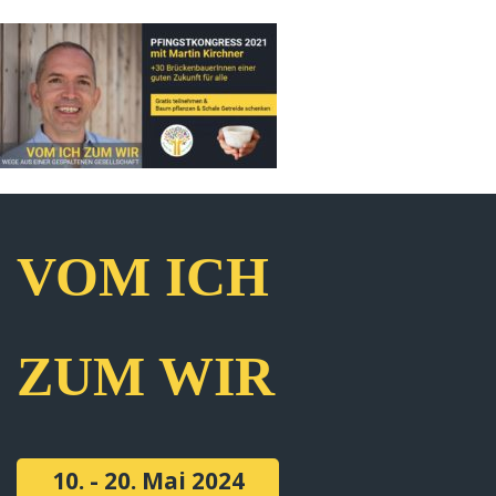
VOM ICH
ZUM WIR
10. - 20. Mai 2024