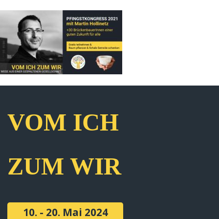
VOM ICH
ZUM WIR
10. - 20. Mai 2024