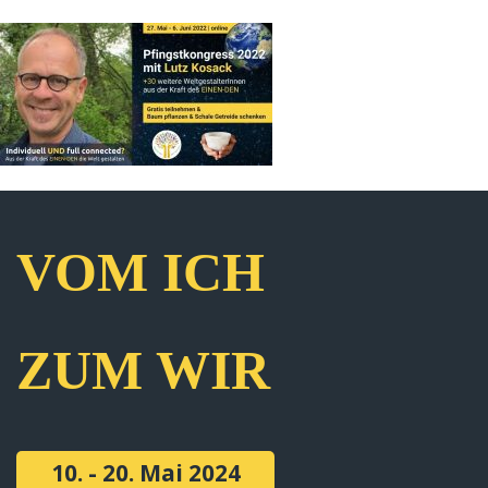
VOM ICH
ZUM WIR
10. - 20. Mai 2024