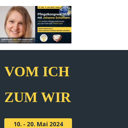
VOM ICH
ZUM WIR
10. - 20. Mai 2024