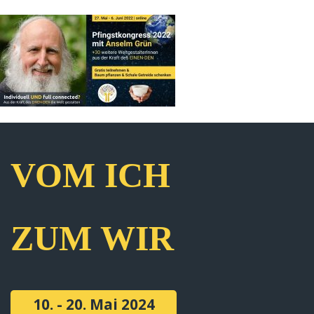
VOM ICH
ZUM WIR
10. - 20. Mai 2024