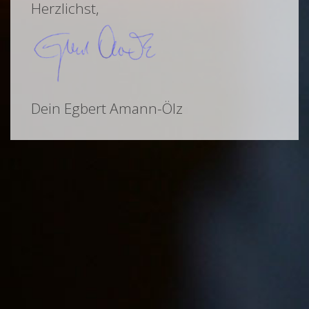
Herzlichst,
Dein Egbert Amann-Ölz