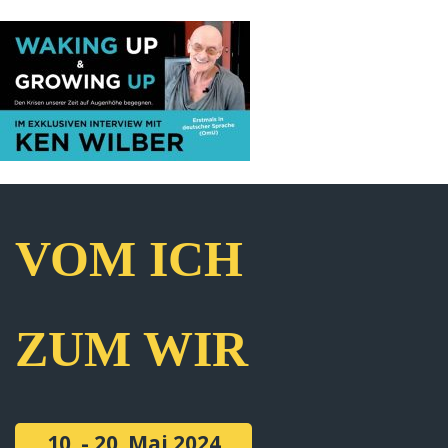
VOM ICH
ZUM WIR
10. - 20. Mai 2024