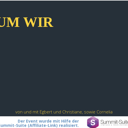
UM WIR
von und mit Egbert und Christiane, sowie Cornelia
Der Event wurde mit Hilfe der
Summit-Suite (Affiliate-Link) realisiert.