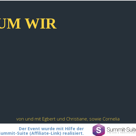
UM WIR
von und mit Egbert und Christiane, sowie Cornelia
Der Event wurde mit Hilfe der
Summit-Suite (Affiliate-Link) realisiert.